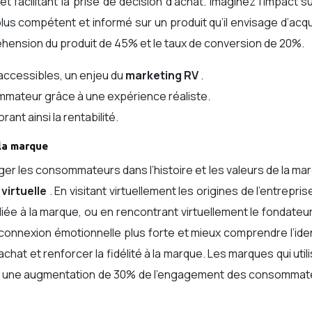
t facilitant la prise de décision d’achat. Imaginez l’impact s
 plus compétent et informé sur un produit qu’il envisage d’acqu
ension du produit de 45% et le taux de conversion de 20%.
 accessibles, un enjeu du
marketing RV
.
sommateur grâce à une expérience réaliste.
ant ainsi la rentabilité.
 la marque
ger les consommateurs dans l’histoire et les valeurs de la ma
 virtuelle
. En visitant virtuellement les origines de l’entrepris
liée à la marque, ou en rencontrant virtuellement le fondateur
nexion émotionnelle plus forte et mieux comprendre l’iden
chat et renforcer la fidélité à la marque. Les marques qui util
ent une augmentation de 30% de l’engagement des consommat