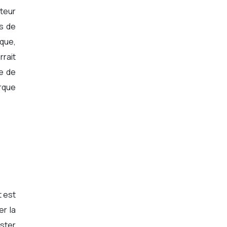
teur
us de
rque,
rait
ce de
arque
t est
r la
ster