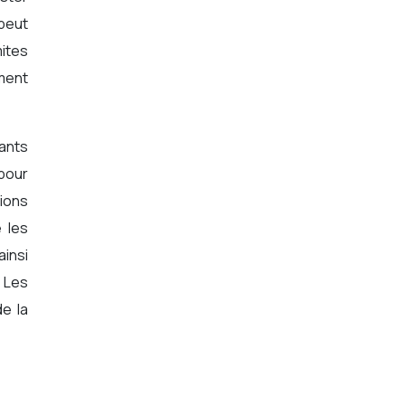
peut
mites
ment
pants
 pour
tions
 les
ainsi
 Les
e la