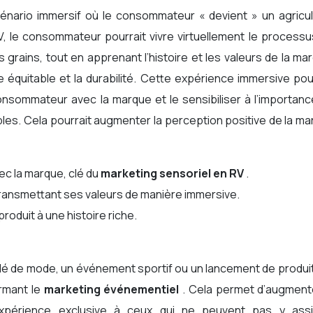
énario immersif où le consommateur « devient » un agricul
RV, le consommateur pourrait vivre virtuellement le process
 grains, tout en apprenant l’histoire et les valeurs de la ma
uitable et la durabilité. Cette expérience immersive pour
onsommateur avec la marque et le sensibiliser à l’importan
les. Cela pourrait augmenter la perception positive de la m
c la marque, clé du
marketing sensoriel en RV
.
 transmettant ses valeurs de manière immersive.
produit à une histoire riche.
filé de mode, un événement sportif ou un lancement de produi
ormant le
marketing événementiel
. Cela permet d’augmente
expérience exclusive à ceux qui ne peuvent pas y assi