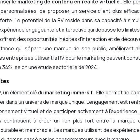
enser le
marketing de contenu en réalité virtuelle
. Elle p
ersonnalisées, de proposer un service client plus efficac
forte. Le potentiel de la RV réside dans sa capacité à simul
expérience engageante et interactive qui dépasse les limite
offrant des opportunités inédites d’interaction et de découv
istance qui sépare une marque de son public, améliorant ain
Les entreprises utilisant la RV pour le marketing peuvent cons
 34%, selon une étude sectorielle de 2024.
ntes
V, un élément clé du
marketing immersif
. Elle permet de cap
ger dans un univers de marque unique. L’engagement est ren
ironnement virtuel et de participer activement à l’expérience
contribuent à créer un lien plus fort entre la marque e
 durable et mémorable. Les marques utilisant des expérienc
du temps passé par les consommateurs avec la marque.