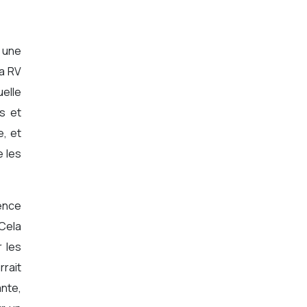
r une
La RV
uelle
rs et
e, et
e les
ience
Cela
r les
rait
nte,