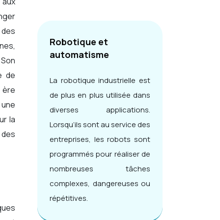
t aux
onger
t des
Robotique et
ines,
automatisme
. Son
e de
La robotique industrielle est
 ère
de plus en plus utilisée dans
à une
diverses applications.
ur la
Lorsqu’ils sont au service des
 des
entreprises, les robots sont
programmés pour réaliser de
nombreuses tâches
complexes, dangereuses ou
répétitives.
ques