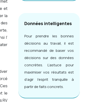
ermet
e et
er la
s des
Données intelligentes
erte,
Pour prendre les bonnes
si l’
décisions au travail, il est
tater
recommandé de baser vos
décisions sur des données
concrètes. L’astuce pour
tiver
maximiser vos résultats est
forcé
d’agir l’esprit tranquille à
. Ces
partir de faits concrets.
t le
es RV