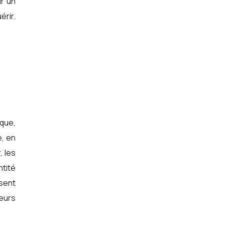
ur un
érir.
rque,
e, en
, les
tité
isent
eurs