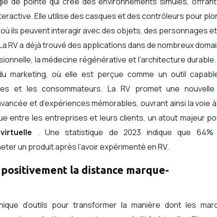
ogie de pointe qui crée des environnements simulés, offran
teractive. Elle utilise des casques et des contrôleurs pour pl
où ils peuvent interagir avec des objets, des personnages e
 La RV a déjà trouvé des applications dans de nombreux doma
ssionnelle, la médecine régénérative et l’architecture durable
du marketing, où elle est perçue comme un outil capabl
rques et les consommateurs. La RV promet une nouvelle
avancée et d’expériences mémorables, ouvrant ainsi la voie 
ue entre les entreprises et leurs clients, un atout majeur po
virtuelle
. Une statistique de 2023 indique que 64%
ter un produit après l’avoir expérimenté en RV.
positivement la distance marque-
unique d’outils pour transformer la manière dont les mar