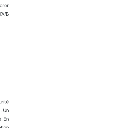
iorer
’A/B
urité
e. Un
é. En
ation