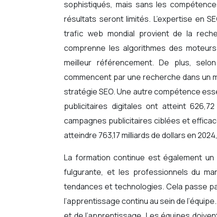
sophistiqués, mais sans les compétences 
résultats seront limités. L’expertise en 
trafic web mondial provient de la reche
comprenne les algorithmes des moteurs 
meilleur référencement. De plus, sel
commencent par une recherche dans un mot
stratégie SEO. Une autre compétence essent
publicitaires digitales ont atteint 626,7
campagnes publicitaires ciblées et efficac
atteindre 763,17 milliards de dollars en 20
La formation continue est également un f
fulgurante, et les professionnels du m
tendances et technologies. Cela passe par
l’apprentissage continu au sein de l’équipe. 
et de l’apprentissage. Les équipes doive