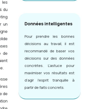
 les
3% du
ting
Données intelligentes
r un
igne
Pour prendre les bonnes
lide
décisions au travail, il est
enses
recommandé de baser vos
ce de
décisions sur des données
aient
concrètes. L’astuce pour
ce.
maximiser vos résultats est
esse
d’agir l’esprit tranquille à
ères
partir de faits concrets.
re de
ation
ndre