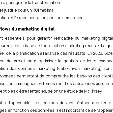
aire pour guider la transformation
t justifié pour un ROI maximal
ovation et l’expérimentation pour se démarquer
flows du marketing digital
 essentiels pour garantir l’efficacité du marketing digita
oureux est la base de toute action marketing réussie. La ge
e, de la planification à l’analyse des résultats. En 2023, 60
stion de projet pour optimiser la gestion de leurs campa
ilisation des données marketing (data-driven marketing) son
es données permettent de comprendre les besoins des client
miser les campagnes en temps réel. Les entreprises qui utilise
ceptibles d’être rentables, selon une étude de McKinsey.
t indispensable. Les équipes doivent réaliser des tests 
égies en fonction des données. Il est important de se rappele