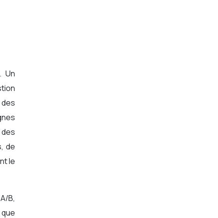
l. Un
stion
% des
gnes
t des
s, de
nt le
A/B,
r que