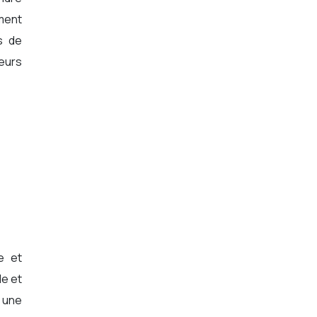
ement
s de
leurs
e et
le et
é une