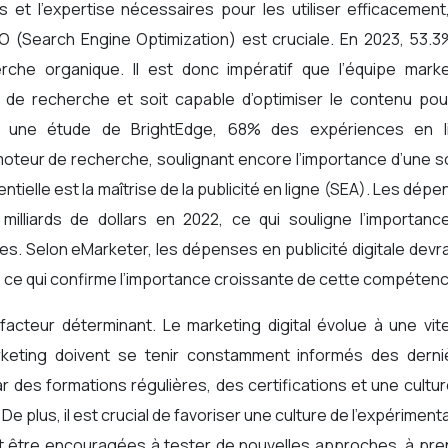
et l’expertise nécessaires pour les utiliser efficacement,
SEO (Search Engine Optimization) est cruciale. En 2023, 53.
rche organique. Il est donc impératif que l’équipe marke
de recherche et soit capable d’optimiser le contenu pou
on une étude de BrightEdge, 68% des expériences en l
eur de recherche, soulignant encore l’importance d’une so
ielle est la maîtrise de la publicité en ligne (SEA). Les dép
2 milliards de dollars en 2022, ce qui souligne l’importan
es. Selon eMarketer, les dépenses en publicité digitale devr
24, ce qui confirme l’importance croissante de cette compéten
acteur déterminant. Le marketing digital évolue à une vit
arketing doivent se tenir constamment informés des derni
 des formations régulières, des certifications et une cultu
De plus, il est crucial de favoriser une culture de l’expériment
nt être encouragées à tester de nouvelles approches, à pre