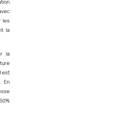
ation
 avec
r les
t la
r la
lture
l est
. En
esse
à 60%